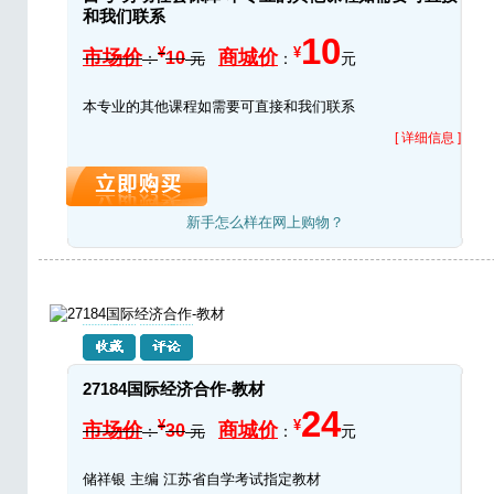
和我们联系
10
¥
¥
市场价
商城价
10
：
元
：
元
本专业的其他课程如需要可直接和我们联系
[ 详细信息 ]
新手怎么样在网上购物？
27184国际经济合作-教材
24
¥
¥
市场价
商城价
30
：
元
：
元
储祥银 主编 江苏省自学考试指定教材